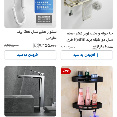
سشوار هتلی مدل G55 برند
جا حوله و رخت آویز تاشو حمام
هایشین
مدل دو طبقه برند Hyshin طرح
۷٬۲۵۵٬۰۰۰
۸٬۴۶۵٬۰۰۰
تاشو
۶٬۶۰۶٬۰۰۰
۸٬۸۹۴٬۰۰۰
افزودن به سبد
افزودن به سبد
%
36