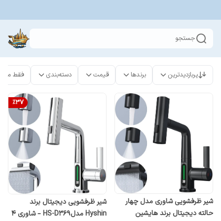
جستجو
پربازدیدترین
برندها
قیمت
دسته‌بندی
فقط محص
%
37
شیر ظرفشویی شاوری مدل چهار
شیر ظرفشویی دیجیتال برند
حالته دیجیتال برند هایشین
Hyshin مدلHS-D369 – شاوری ۴