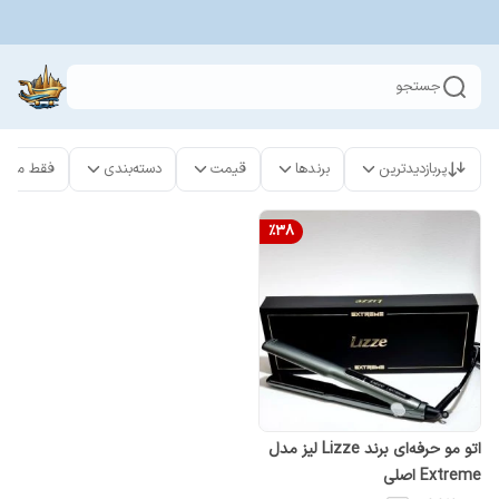
جستجو
پربازدیدترین
برندها
قیمت
دسته‌بندی
فقط محص
%
38
اتو مو حرفه‌ای برند Lizze لیز مدل
Extreme اصلی