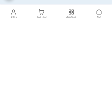
خانه
دسته‌بندی
سبد خرید
پروفایل
دسترسی سریع
ارسال سریع و مطمئن به
شرایط و روش‌های پرداخت
سراسر ایران
در مجموعه پایدار
انتقادات و پیشنهادات
قوانین جبران خسارت
تماس با ما
قوانین و مقررات
درباره دبی دیجی کالا