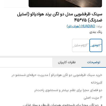
سینک ظرفشویی مدل دو لگن برند هوادیائو (استیل
ضدزنگ) 75*45
برند:
HUADIAO (هوادیائو)
رنگ بندی
دودی
کروم مات
توضیحات
نظرات کاربران
خرید سینک ظرفشویی دو لگن هوادیائو | مدیریت حرفه‌ای شستشو در
آشپزخانه
دو فضای مجزا برای نظم بیشتر و شستشوی راحت‌تر
۳ مزیت اصلی
دو لگن مجزا برای شستشوی همزمان ظروف و مواد غذایی