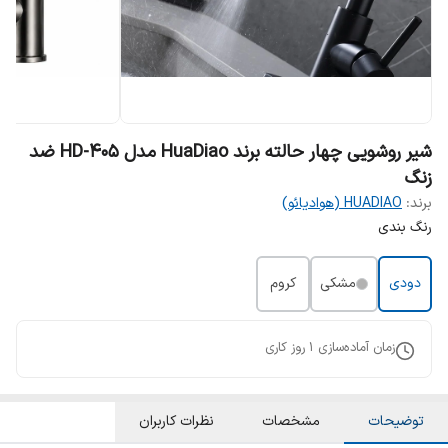
شیر روشویی چهار حالته برند HuaDiao مدل HD-405 ضد
زنگ
برند:
HUADIAO (هوادیائو)
رنگ بندی
دودی
مشکی
کروم
زمان آماده‌سازی
1
روز کاری
توضیحات
مشخصات
نظرات کاربران