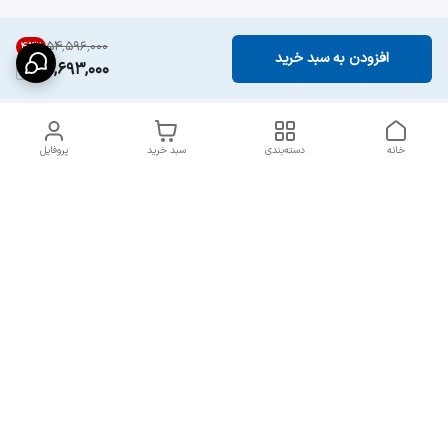
۵۴٬۵۹۶٬۰۰۰
43
%
افزودن به سبد خرید
30,693,000
خانه
دسته‌بندی
سبد خرید
پروفایل
دسترسی سریع
ارسال سریع و مطمئن به
شرایط و روش‌های پرداخت
سراسر ایران
در مجموعه پایدار
انتقادات و پیشنهادات
قوانین جبران خسارت