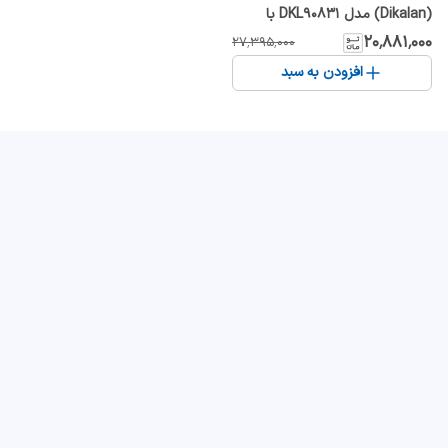
(Dikalan) مدل DKL90831 با
نمایشگر دیجیتال
۲۰٬۸۸۱٬۰۰۰
۲۷٬۳۹۵٬۰۰۰
افزودن به سبد