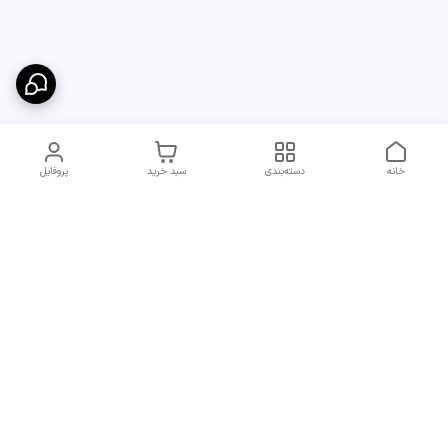
خانه
دسته‌بندی
سبد خرید
پروفایل
دسترسی سریع
ارسال سریع و مطمئن به
شرایط و روش‌های پرداخت
سراسر ایران
در مجموعه پایدار
انتقادات و پیشنهادات
قوانین جبران خسارت