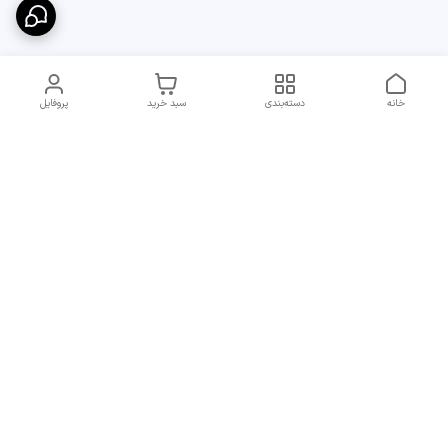
خانه
دسته‌بندی
سبد خرید
پروفایل
دسترسی سریع
ارسال سریع و مطمئن به
شرایط و روش‌های پرداخت
سراسر ایران
در مجموعه پایدار
انتقادات و پیشنهادات
قوانین جبران خسارت
تماس با ما
قوانین و مقررات