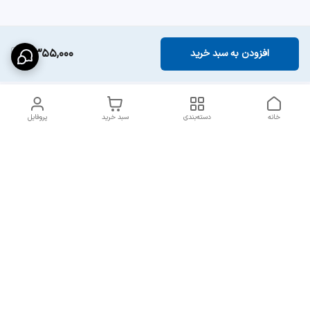
7,355,000
افزودن به سبد خرید
خانه
دسته‌بندی
سبد خرید
پروفایل
دسترسی سریع
ارسال سریع و مطمئن به
شرایط و روش‌های پرداخت
سراسر ایران
در مجموعه پایدار
انتقادات و پیشنهادات
قوانین جبران خسارت