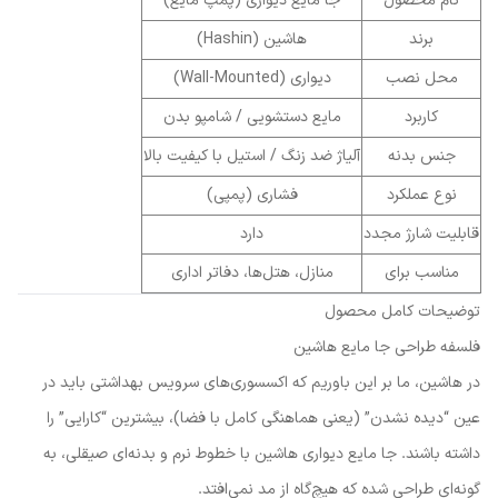
نام محصول
جا مایع دیواری (پمپ مایع)
برند
هاشین (Hashin)
محل نصب
دیواری (Wall-Mounted)
کاربرد
مایع دستشویی / شامپو بدن
جنس بدنه
آلیاژ ضد زنگ / استیل با کیفیت بالا
نوع عملکرد
فشاری (پمپی)
قابلیت شارژ مجدد
دارد
مناسب برای
منازل، هتل‌ها، دفاتر اداری
توضیحات کامل محصول
فلسفه طراحی جا مایع هاشین
در هاشین، ما بر این باوریم که اکسسوری‌های سرویس بهداشتی باید در
عین “دیده نشدن” (یعنی هماهنگی کامل با فضا)، بیشترین “کارایی” را
داشته باشند. جا مایع دیواری هاشین با خطوط نرم و بدنه‌ای صیقلی، به
گونه‌ای طراحی شده که هیچ‌گاه از مد نمی‌افتد.