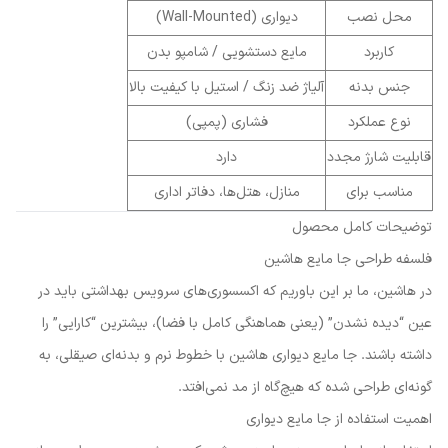
محل نصب
دیواری (Wall-Mounted)
کاربرد
مایع دستشویی / شامپو بدن
جنس بدنه
آلیاژ ضد زنگ / استیل با کیفیت بالا
نوع عملکرد
فشاری (پمپی)
قابلیت شارژ مجدد
دارد
مناسب برای
منازل، هتل‌ها، دفاتر اداری
توضیحات کامل محصول
فلسفه طراحی جا مایع هاشین
در هاشین، ما بر این باوریم که اکسسوری‌های سرویس بهداشتی باید در
عین “دیده نشدن” (یعنی هماهنگی کامل با فضا)، بیشترین “کارایی” را
داشته باشند. جا مایع دیواری هاشین با خطوط نرم و بدنه‌ای صیقلی، به
گونه‌ای طراحی شده که هیچ‌گاه از مد نمی‌افتد.
اهمیت استفاده از جا مایع دیواری