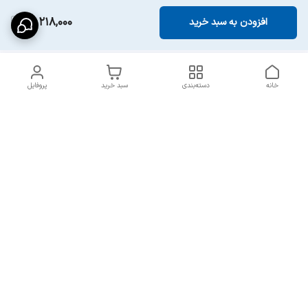
15,218,000
افزودن به سبد خرید
خانه
دسته‌بندی
سبد خرید
پروفایل
دسترسی سریع
ارسال سریع و مطمئن به
شرایط و روش‌های پرداخت
سراسر ایران
در مجموعه پایدار
انتقادات و پیشنهادات
قوانین جبران خسارت
تماس با ما
قوانین و مقررات