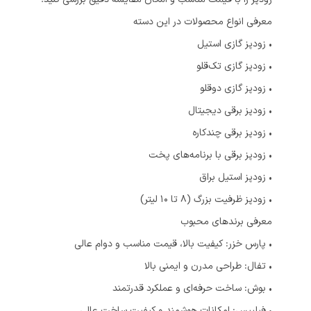
معرفی انواع محصولات در این دسته
• زودپز گازی استیل
• زودپز گازی تک‌قلو
• زودپز گازی دوقلو
• زودپز برقی دیجیتال
• زودپز برقی چندکاره
• زودپز برقی با برنامه‌های پخت
• زودپز استیل براق
• زودپز ظرفیت بزرگ (8 تا 10 لیتر)
معرفی برندهای محبوب
• پارس خزر: کیفیت بالا، قیمت مناسب و دوام عالی
• تفال: طراحی مدرن و ایمنی بالا
• بوش: ساخت حرفه‌ای و عملکرد قدرتمند
• فیلیپس: امکانات هوشمند و کیفیت ساخت عالی