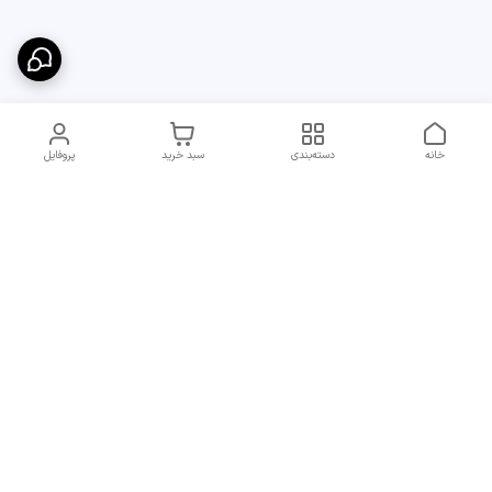
خانه
دسته‌بندی
سبد خرید
پروفایل
دسترسی سریع
ارسال سریع و مطمئن به
شرایط و روش‌های پرداخت
سراسر ایران
در مجموعه پایدار
انتقادات و پیشنهادات
قوانین جبران خسارت