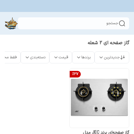
جستجو
گاز صفحه ای ۲ شعله
جدیدترین
برندها
قیمت
دسته‌بندی
فقط محصو
%
27
گاز صفحه‌ای برند JEC مدل